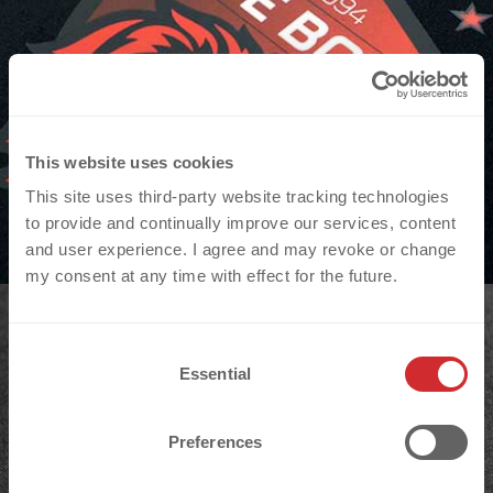
ECOFLEX | DIGITAL est idéal pour les dégradés
de couleurs et des images photoréalistes.
This website uses cookies
This site uses third-party website tracking technologies
to provide and continually improve our services, content
and user experience. I agree and may revoke or change
my consent at any time with effect for the future.
C
Essential
o
n
s
Preferences
e
n