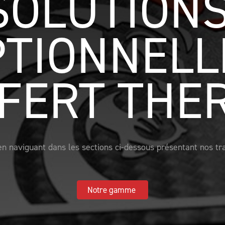
SOLUTIONS
TIONNELLE
FERT THE
 naviguant dans les sections ci-dessous présentant nos trans
Notre gamme 