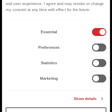
and user experience. I agree and may revoke or change
my consent at any time with effect for the future.
C
Essential
o
n
s
Preferences
e
n
t
Statistics
S
e
Marketing
l
e
c
Show details
t
i
o