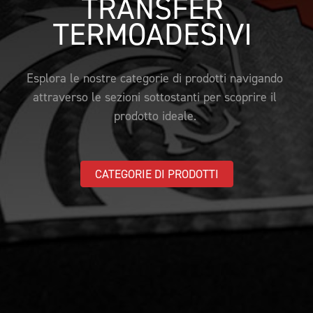
TRANSFER 
PACCHETTO CAMPIONE
FAQ
TERMOADESIVI 
CAMPIONATURA
NEWSLETTER
Esplora le nostre categorie di prodotti navigando 
attraverso le sezioni sottostanti per scoprire il 
prodotto ideale. 
CATEGORIE DI PRODOTTI