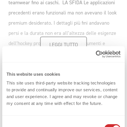
teamwear fino ai caschi. LA SFIDA Le applicazioni
precedenti erano funzionali ma non avevano il look
premium desiderato. I dettagli più fini andavano
persi e la durata non era all’altezza delle esigenze
dell’hockey professionistico, dove indumenti e
LEGGI TUTTO
attrezzature sono sottoposti a stress estremi.
Anche i loghi degli sponsor, [...]
This website uses cookies
Weiterlesen
This site uses third-party website tracking technologies
to provide and continually improve our services, content
and user experience. I agree and may revoke or change
my consent at any time with effect for the future.
C