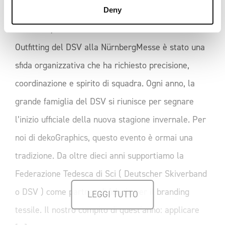
cinque specialisti dei transfers termoadesivi e oltre
Deny
700 atleti, allenatori e membri dello staff. Il Team
Outfitting del DSV alla NürnbergMesse è stato una
sfida organizzativa che ha richiesto precisione,
coordinazione e spirito di squadra. Ogni anno, la
grande famiglia del DSV si riunisce per segnare
l’inizio ufficiale della nuova stagione invernale. Per
noi di dekoGraphics, questo evento è ormai una
tradizione. Da oltre dieci anni supportiamo la
Federazione Tedesca di Sci ( Deutscher Skiverband
o DSV ) come partner di fiducia per il branding
LEGGI TUTTO
tessile. Il nostro compito di quest’anno: applicare