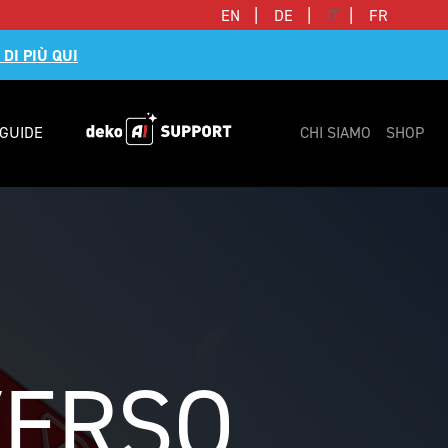
|
|
|
EN
DE
IT
FR
 DI PIÙ QUI
GUIDE
CHI SIAMO
SHOP
ERSO 