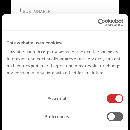
SUSTAINABLE
REFLECTIVE
CONNECT
This website uses cookies
This site uses third-party website tracking technologies
to provide and continually improve our services, content
NAMES & NUMBERS
and user experience. I agree and may revoke or change
my consent at any time with effect for the future.
CLUB LOGO
AUTHENTIC LABEL
C
SPONSOR LOGO
Essential
o
n
SLEEVE BADGE
s
Preferences
NECK LABEL
e
n