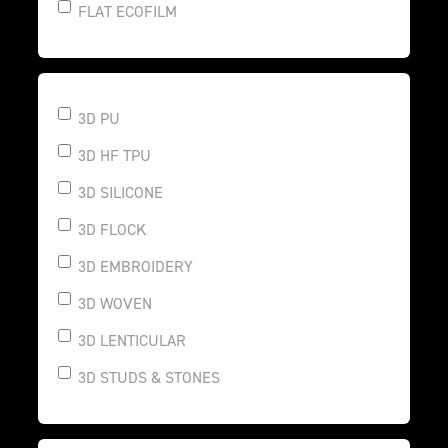
FLAT ECOFILM
3D PU
3D HF TPU
3D SILICONE
3D FLOCK
3D EMBROIDERY
3D WOVEN
3D LENTICULAR
3D STUDS & STONES