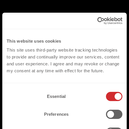
CANDIDATURA SPONTANEA
Siamo sempre alla ricerca di talenti nuovi! Se non trovi
This website uses cookies
una posizione adatta elencata, sentiti libero di inviarci
This site uses third-party website tracking technologies
una candidatura spontanea. Non vediamo l'ora di
to provide and continually improve our services, content
and user experience. I agree and may revoke or change
scoprire le tue competenze e il tuo potenziale
my consent at any time with effect for the future.
C
Essential
o
n
s
Preferences
e
n