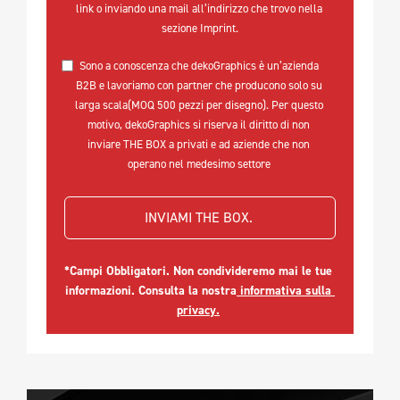
link o inviando una mail all’indirizzo che trovo nella 
sezione Imprint.
Sono a conoscenza che dekoGraphics è un’azienda 
B2B e lavoriamo con partner che producono solo su 
larga scala(MOQ 500 pezzi per disegno). Per questo 
motivo, dekoGraphics si riserva il diritto di non 
inviare THE BOX a privati e ad aziende che non 
operano nel medesimo settore 
INVIAMI THE BOX. 
*Campi Obbligatori. Non condivideremo mai le tue 
informazioni. Consulta la nostra
 informativa sulla 
privacy.