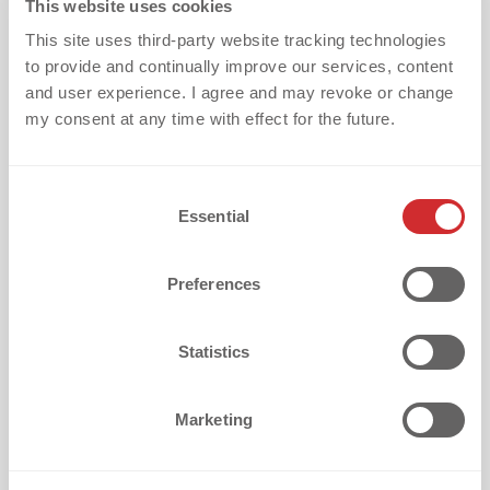
ALL’OPPORTUNITÀ
This website uses cookies
This site uses third-party website tracking technologies
Moose Knuckles dimostra come un brand
to provide and continually improve our services, content
lungimirante possa trasformare la
and user experience. I agree and may revoke or change
regolamentazione in un’opportunità.
my consent at any time with effect for the future.
E ora, grazie alla nostra partnership con r-
C
pac, puoi farlo anche tu.
Essential
o
n
👉 Che tu abbia bisogno di un logo per il
s
Preferences
e
brand, di un’etichetta taglia o di una patch di
n
autenticità,
lo renderemo DPP-ready.
t
Statistics
S
👉 Che tu voglia iniziare in piccolo o a livello
e
Marketing
l
globale,
ti guideremo in ogni fase del
e
percorso.
c