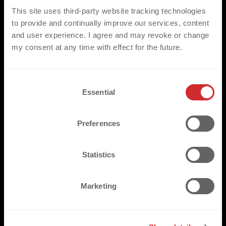
This site uses third-party website tracking technologies
to provide and continually improve our services, content
and user experience. I agree and may revoke or change
my consent at any time with effect for the future.
C
Essential
o
n
s
Preferences
e
n
t
Statistics
S
e
Marketing
l
e
TRUSTED BY
c