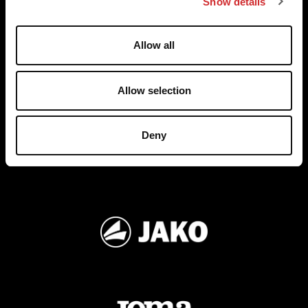
Show details
t
i
o
Allow all
n
Allow selection
Deny