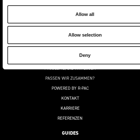
i
NEWSLETTER
o
Allow all
n
ÜBER UNS
Allow selection
UNTERNEHMEN
WARUM DEKOGRAPHICS?
Deny
SO ARBEITEN WIR
PROBLEME, DIE WIR LÖSEN
PASSEN WIR ZUSAMMEN?
POWERED BY R-PAC
KONTAKT
KARRIERE
REFERENZEN
GUIDES