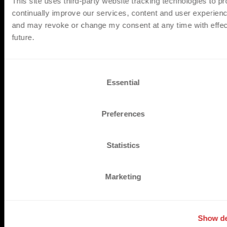
This site uses third-party website tracking technologies to p
SUSTAINABLE
continually improve our services, content and user experienc
and may revoke or change my consent at any time with effect
future.
LÖSUNGEN
VEREINE & LIGEN
C
MARKEN & HERSTELLER
Essential
o
n
s
Preferences
BLOG & SUPPORT
e
n
DEKO-AI
CHAT
t
Statistics
BLOG
S
SUCCESS STORIES
e
Marketing
l
FAQ
e
PREISE
c
BEMUSTERUNG
Show de
t