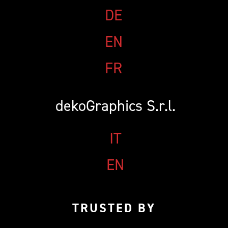
BEMUSTERUNG
CUSTOMIZE YOUR JERSEY
KONTAKT
DE
EN
FR
dekoGraphics S.r.l.
IT
EN
TRUSTED BY