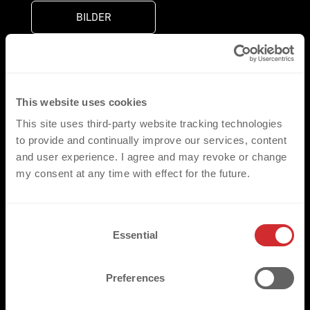
BILDER
ANGEBOT
This website uses cookies
This site uses third-party website tracking technologies
to provide and continually improve our services, content
and user experience. I agree and may revoke or change
my consent at any time with effect for the future.
C
Essential
o
n
s
Preferences
e
n