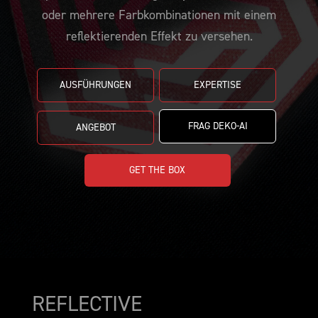
BEMUSTERUNG
CUSTOMIZE YOUR JERSEY
KONTAKT
oder mehrere Farbkombinationen mit einem
reflektierenden Effekt zu versehen.
AUSFÜHRUNGEN
EXPERTISE
FRAG DEKO-AI
ANGEBOT
GET THE BOX
REFLECTIVE