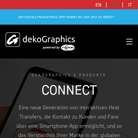
|
|
EN
DE
IT
DER DIGITALE PRODUKTPASS (DPP) KOMMT BIS 2029. BIST DU BEREIT?
DEKOGRAPHICS X PRODUKTE
ÜBERSICHT
VEREINE & LIGEN
BLOG
DIGITALER PRODUKTPASS (DPP)
WER WIR SIND
SUCCESS STORIES
CONNECT
FLAT
MARKEN & HERSTELLER
SUCCESS STORIES
RFID-LÖSUNGEN
WIE WIR ARBEITEN
FUSSBALLPARTNER
3D
DEKO-AI CHAT
CONNECTED MERCHANDISE
FÜR WEN WIR PASSEN
ADIDAS NAMEN- & ZAHLENPROGRAMM
Eine neue Generation von interaktiven Heat
Transfers, die Kontakt zu Kunden und Fans
SUSTAINABLE
FAQ
LIMITED EDITION JERSEY
WIR SIND TEIL VON R-PAC
UNSERE KUNDEN
über eine Smartphone-App ermöglicht, und so
ALLE PRODUKTE
PREISE
CONNECTED JERSEY
DEINE KARRIERE BEI UNS
das Verständnis Ihrer Marke in der globalen