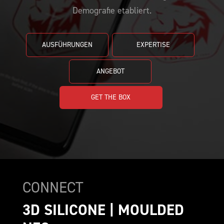
BEMUSTERUNG
CUSTOMIZE YOUR JERSEY
KONTAKT
Demografie etabliert.
AUSFÜHRUNGEN
EXPERTISE
ANGEBOT
GET THE BOX
CONNECT
3D SILICONE | MOULDED 