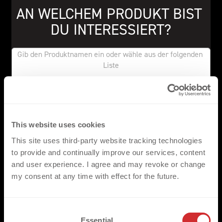
AN WELCHEM PRODUKT BIST 
DU INTERESSIERT?
FLAT PU
This website uses cookies
FLAT SILICONE
This site uses third-party website tracking technologies
to provide and continually improve our services, content
FLAT ECOFILM
and user experience. I agree and may revoke or change
my consent at any time with effect for the future.
3D PU
C
Essential