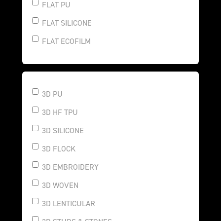
FLAT PU
FLAT SILICONE
FLAT ECOFILM
3D PU
3D HF TPU
3D SILICONE
3D FLOCK
3D EMBROIDERY
3D WOVEN
3D LENTICULAR