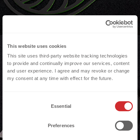
This website uses cookies
This site uses third-party website tracking technologies
to provide and continually improve our services, content
and user experience. I agree and may revoke or change
my consent at any time with effect for the future.
3D SILICONE | MATT GLOSS protège contre la
C
contrefaçon en ajoutant à vos logos un effet
Essential
o
n
brillant difficile à reproduire.
s
Preferences
e
n