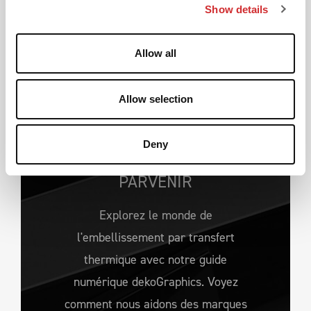
Show details
t
i
o
Allow all
n
Allow selection
VOUS AVEZ UNE VISION
NOUS AVONS LES
CONNAISSANCES
Deny
NÉCESSAIRES POUR Y
PARVENIR
Explorez le monde de
l'embellissement par transfert
thermique avec notre guide
numérique dekoGraphics. Voyez
comment nous aidons des marques