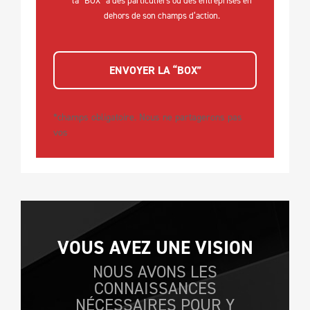
la “BOX” à des particuliers ou des entreprises en
dehors de son champs d’action.
ENVOYER LA “BOX”
*champs obligatoire. Nous ne partagerons pas
vos
VOUS AVEZ UNE VISION
NOUS AVONS LES
CONNAISSANCES
NÉCESSAIRES POUR Y