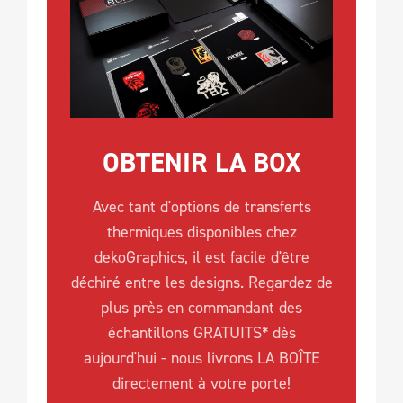
OBTENIR LA BOX
Avec tant d'options de transferts
thermiques disponibles chez
dekoGraphics, il est facile d'être
déchiré entre les designs. Regardez de
plus près en commandant des
échantillons GRATUITS* dès
aujourd'hui - nous livrons LA BOÎTE
directement à votre porte!