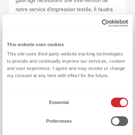
gaufrage nécessitent une intervention de
notre service d'impression textile. Il faudra
nous soumettre vos maillots pour une
application détaillée de ces méthodes. Ce
service est notamment exclusivement
This website uses cookies
disponible à notre siège social en Allemagne
et dans notre succursale en Italie.
This site uses third-party website tracking technologies
to provide and continually improve our services, content
and user experience. I agree and may revoke or change
my consent at any time with effect for the future.
C
Essential
o
n
s
Preferences
e
Flexibilité et rapidité : des solutions sur 
n