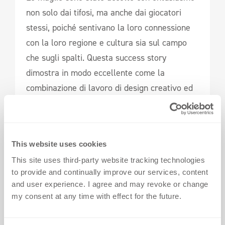
non solo dai tifosi, ma anche dai giocatori
stessi, poiché sentivano la loro connessione
con la loro regione e cultura sia sul campo
che sugli spalti. Questa success story
dimostra in modo eccellente come la
combinazione di lavoro di design creativo ed
esperienza tecnica abbia creato una maglia
che è sia esteticamente attraente che
funzionalmente adatta alle elevate esigenze
This website uses cookies
di una maglia moderna.
This site uses third-party website tracking technologies
to provide and continually improve our services, content
Sei pronto a portare il design della maglia 
and user experience. I agree and may revoke or change
del tuo club al livello successivo?  
my consent at any time with effect for the future.
Contattaci oggi e ti aiuteremo a realizzare la