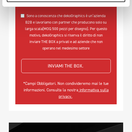
sezione Imprint.
Sono a conoscenza che dekoGraphics è un’azienda
B2B e lavoriamo con partner che producono solo su
larga scala(MOQ 500 pezzi per disegno). Per questo
motivo, dekoGraphics si riserva il diritto di non
inviare THE BOX a privati e ad aziende che non
operano nel medesimo settore
INVIAMI THE BOX. 
*Campi Obbligatori. Non condivideremo mai le tue
informazioni. Consulta la nostra
informativa sulla
privacy.