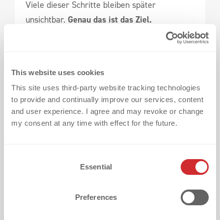
Viele dieser Schritte bleiben später
unsichtbar.
Genau das ist das Ziel.
Denn wenn ein Fan sein Trikot nach der
zwanzigsten Wäsche noch genauso gerne
This website uses cookies
trägt wie am ersten Tag, wurde vieles richtig
This site uses third-party website tracking technologies
gemacht.
to provide and continually improve our services, content
and user experience. I agree and may revoke or change
my consent at any time with effect for the future.
#4. Verfügbarkeit wird erst wichtig, 
C
wenn sie fehlt
Essential
o
n
s
Preferences
e
n