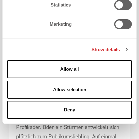
t
Statistics
S
e
Marketing
l
e
c
Show details
t
i
o
Allow all
Kaum ein Bereich sorgt während einer
n
Saison für mehr Stress als fehlende
Verfügbarkeit.
Allow selection
Ein neuer Spieler wird verpflichtet. Ein
Deny
Nachwuchsspieler schafft den Sprung in den
Profikader. Oder ein Stürmer entwickelt sich
plötzlich zum Publikumsliebling. Auf einmal