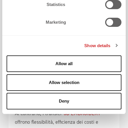
t
Statistics
dettagli fini sono al centro.
S
e
Marketing
I transfer 3D EMBROIDERY 
l
e
c
Show details
t
i
o
Allow all
n
Allow selection
Deny
Al contrario, i transfer
3D EMBROIDERY
offrono flessibilità, efficienza dei costi e