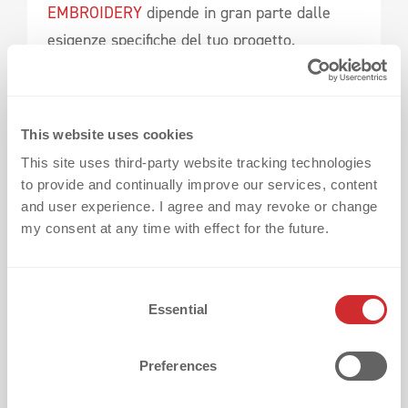
EMBROIDERY
dipende in gran parte dalle
esigenze specifiche del tuo progetto.
Ricamo Diretto
This website uses cookies
This site uses third-party website tracking technologies
to provide and continually improve our services, content
and user experience. I agree and may revoke or change
my consent at any time with effect for the future.
C
Essential
o
n
s
Preferences
Il ricamo diretto è la scelta ideale per piccole
e
n
serie esclusive in cui eleganza senza tempo e