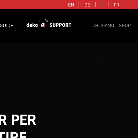
|
|
|
EN
DE
IT
FR
GUIDE
CHI SIAMO
SHOP
 PER 
IRE 