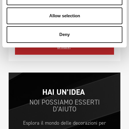
Allow selection
INVIAMI THE BOX. 
*Campi Obbligatori. Non condivideremo mai le tue
Deny
informazioni. Consulta la nostra
informativa sulla
privacy.
HAI UN’IDEA 
NOI POSSIAMO ESSERTI
D’AIUTO
Esplora il mondo delle decorazioni per