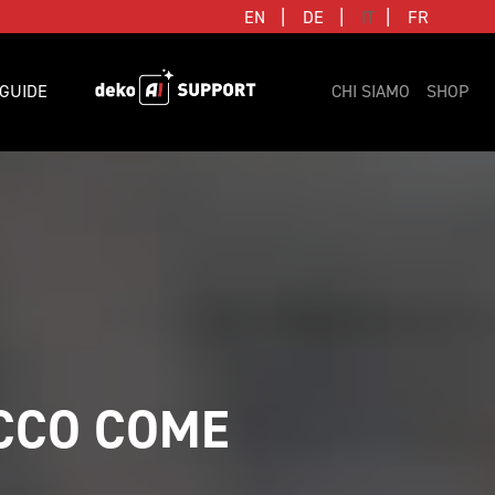
|
|
|
EN
DE
IT
FR
GUIDE
CHI SIAMO
SHOP
CCO COME 