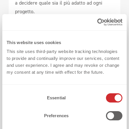
a decidere quale sia il più adatto ad ogni
progetto.
Che differenze di costo ci sono?
This website uses cookies
ECOFLEX
è più economico per l’abbigliamento
This site uses third-party website tracking technologies
tecnico quotidiano.
ECOBLOCK
è più caro, ma
to provide and continually improve our services, content
evita reclami costosi e riproduzioni su tessuti
and user experience. I agree and may revoke or change
difficili.
my consent at any time with effect for the future.
Entrambi i transfer resistono ai lavaggi?
C
Essential
o
Sì.
ECOFLEX
ed
ECOBLOCK
sono progettati
n
s
per durare e resistere a lavaggi ripetuti,
Preferences
e
purché applicati correttamente.
n