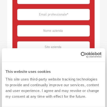
Qual è la tua più grande sfida con le
decorazioni tessili?
This website uses cookies
This site uses third-party website tracking technologies
to provide and continually improve our services, content
Come hai scoperto dekoGraphics?
and user experience. I agree and may revoke or change
my consent at any time with effect for the future.