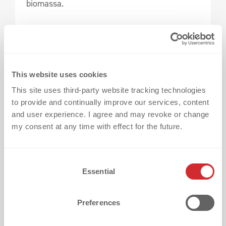
biomassa.
2. LENTEX®: Effetti Dinamici e di 
Profondità con Tecnologia Lenticolare
This website uses cookies
This site uses third-party website tracking technologies
to provide and continually improve our services, content
and user experience. I agree and may revoke or change
my consent at any time with effect for the future.
C
Essential
o
n
s
Preferences
e
n