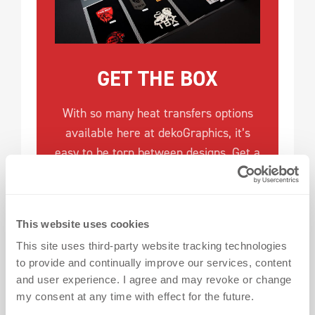
GET THE BOX
With so many heat transfers options
available here at dekoGraphics, it’s
easy to be torn between designs. Get a
closer look by ordering FREE* samples
today - we deliver THE BOX straight to
your door!
This website uses cookies
This site uses third-party website tracking technologies
*Please note our offer is exclusively for business
to provide and continually improve our services, content
customers.
and user experience. I agree and may revoke or change
my consent at any time with effect for the future.