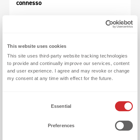
connesso
This website uses cookies
This site uses third-party website tracking technologies
to provide and continually improve our services, content
and user experience. I agree and may revoke or change
my consent at any time with effect for the future.
Un approccio che vediamo oggi in molti
progetti è la connessione tra prodotto fisico
C
Essential
o
ed esperienze digitali.
n
s
Preferences
Con tecnologie come QR, NFC o RFID, una
e
maglia può offrire molto di più:
n