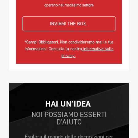
operano nel medesimo settore
INVIAMI THE BOX. 
*Campi Obbligatori. Non condivideremo mai le tue
informazioni. Consulta la nostra
informativa sulla
privacy.
HAI UN’IDEA 
NOI POSSIAMO ESSERTI
D’AIUTO
Esplora il mondo delle decorazioni per