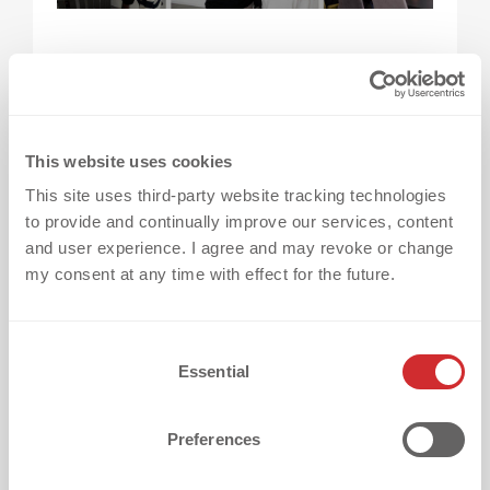
L’esperienza non rende le macchine più
veloci. Ma aiuta ad avere una migliore
programmazione.
This website uses cookies
This site uses third-party website tracking technologies
Partner con una vasta esperienza di progetto
to provide and continually improve our services, content
sanno:
and user experience. I agree and may revoke or change
my consent at any time with effect for the future.
quali design richiedono tipicamente un
allineamento aggiuntivo
C
quali tessuti sono sensibili
Essential
o
dove le approvazioni richiedono
n
solitamente più tempo
s
Preferences
e
quali fasi possono procedere in parallelo
n