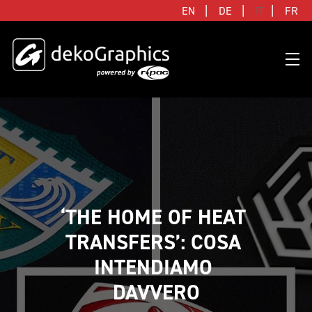
|
|
|
EN
DE
IT
FR
TUTTE LE CATEGORIE
CLUBS & LEAGUES
BLOG
DIGITAL PRODUCT PASSPORT (DPP)
SUCCESS STORIES
AZIENDA
FLAT
BRANDS & MANUFACTURERS
SUCCESS STORIES
CONNECTED JERSEY
PARTNER FOOTBALL
INSIEME CON R-PAC
3D
DEKO-AI CHAT
PROGRAMMA UFFICIALE N&N ADIDAS
STRATEGIA
‘THE HOME OF HEAT 
SOSTENIBILI
FAQ
CLIENTI
LAVORA CON NOI
TRANSFERS’: COSA 
TUTTI I PRODOTTI
LISTINO PREZZI
CONTATTACI
INTENDIAMO 
DAVVERO
PACCHETTO CAMPIONE
FAQ