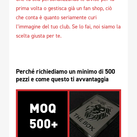
prima volta o gestisca già un fan shop, ciò
che conta è quanto seriamente curi
l’immagine del tuo club. Se lo fai, noi siamo la
scelta giusta per te.
Perché richiediamo un minimo di 500 
pezzi e come questo ti avvantaggia