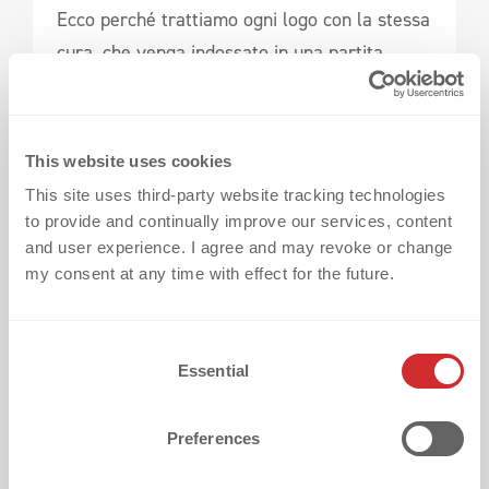
Ecco perché trattiamo ogni logo con la stessa
cura, che venga indossato in una partita
amichevole o in una finale UEFA.
This website uses cookies
This site uses third-party website tracking technologies
Domande Frequenti (FAQ)
to provide and continually improve our services, content
and user experience. I agree and may revoke or change
my consent at any time with effect for the future.
C
Essential
o
n
s
Preferences
e
n