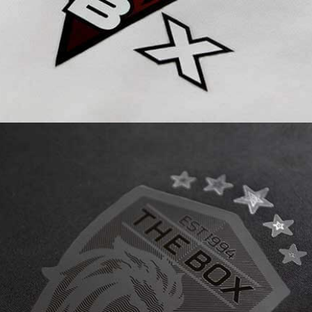
Waschprozessen standhalten
müssen.
ECOBLOCK BLACK I MATT GLOSS
verhindert Farbveränderungen auf
sublimierten und stark gefärbten