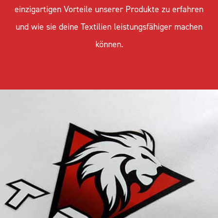
einzigartigen Vorteile unserer Produkte zu erfahren
und wie sie deine Textilien leistungsfähiger machen
können.
ECOFLEX IND bietet maximale
Beständigkeit und Haltbarkeit für
Textilien, die extremen industriellen