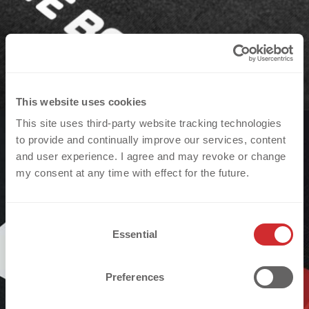
This website uses cookies
This site uses third-party website tracking technologies
to provide and continually improve our services, content
and user experience. I agree and may revoke or change
my consent at any time with effect for the future.
C
ECOBLOCK WHITE bietet natürliche Anti-
Essential
o
n
Migrations-Eigenschaften, ohne zusätzlichen
s
Preferences
e
Blocker.
n