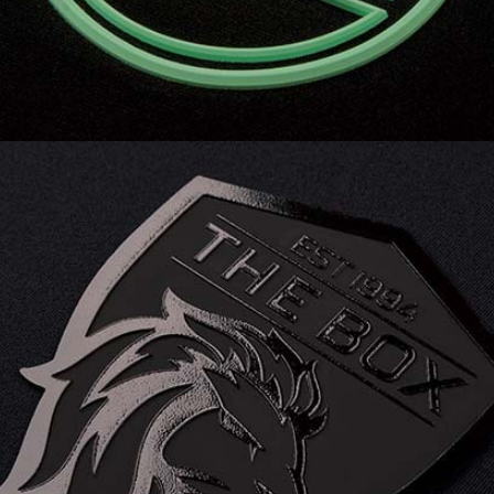
Sportbekleidung.
3D SILICONE I MATT GLOSS bietet ein
hochwertiges 3D SILICONE Heat
Transfer mit erhabenen Effekten.
Glänzende Bereiche stechen heraus,
während matte Bereiche dezent im