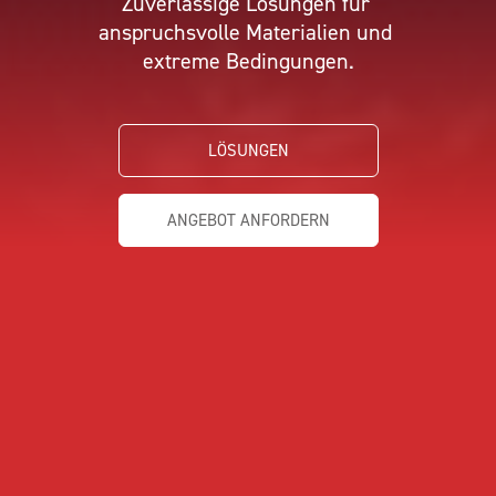
Zuverlässige Lösungen für 
BEMUSTERUNG
CUSTOMIZE YOUR JERSEY
KONTAKT
anspruchsvolle Materialien und 
extreme Bedingungen.
LÖSUNGEN
ANGEBOT ANFORDERN