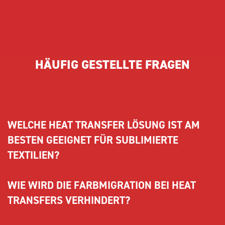
HÄUFIG GESTELLTE FRAGEN
WELCHE HEAT TRANSFER LÖSUNG IST AM 
BESTEN GEEIGNET FÜR SUBLIMIERTE 
TEXTILIEN?
WIE WIRD DIE FARBMIGRATION BEI HEAT 
ECOBLOCK BLACK I MATT GLOSS
ist speziell
TRANSFERS VERHINDERT?
entwickelt, um Farbmigration auf sublimierten und
stark gefärbten Textilien zu verhindern, sodass deine