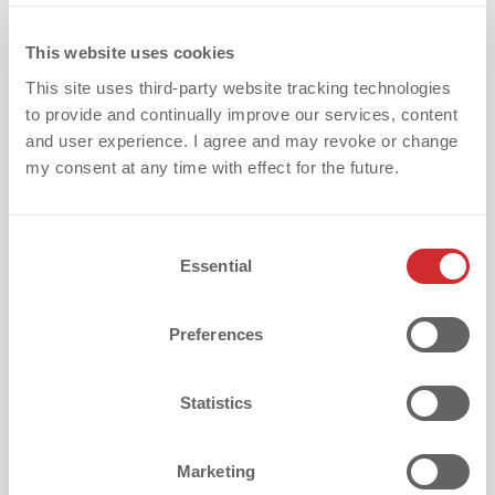
This website uses cookies
This site uses third-party website tracking technologies
to provide and continually improve our services, content
and user experience. I agree and may revoke or change
my consent at any time with effect for the future.
Qual è la tua più grande sfida con le
C
decorazioni tessili?
Essential
o
n
s
Preferences
Come hai scoperto dekoGraphics?
e
n
t
Statistics
S
e
Marketing
Voglio ricevere aggiornamenti quindicinali, inclusi
l