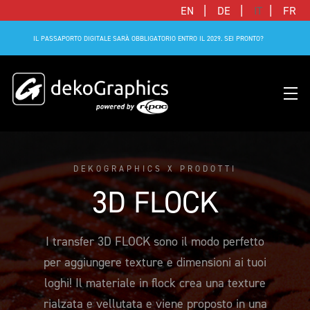
|
|
|
EN
DE
IT
FR
IL PASSAPORTO DIGITALE SARÀ OBBLIGATORIO ENTRO IL 2029. SEI PRONTO?
DEKOGRAPHICS X PRODOTTI
TUTTE LE CATEGORIE
CLUBS & LEAGUES
BLOG
DIGITAL PRODUCT PASSPORT (DPP)
SUCCESS STORIES
AZIENDA
3D FLOCK
FLAT
BRANDS & MANUFACTURERS
SUCCESS STORIES
CONNECTED JERSEY
PARTNER FOOTBALL
INSIEME CON R-PAC
3D
DEKO-AI CHAT
PROGRAMMA UFFICIALE N&N ADIDAS
STRATEGIA
I transfer 3D FLOCK sono il modo perfetto
per aggiungere texture e dimensioni ai tuoi
SOSTENIBILI
FAQ
CLIENTI
LAVORA CON NOI
loghi! Il materiale in flock crea una texture
TUTTI I PRODOTTI
LISTINO PREZZI
CONTATTACI
rialzata e vellutata e viene proposto in una