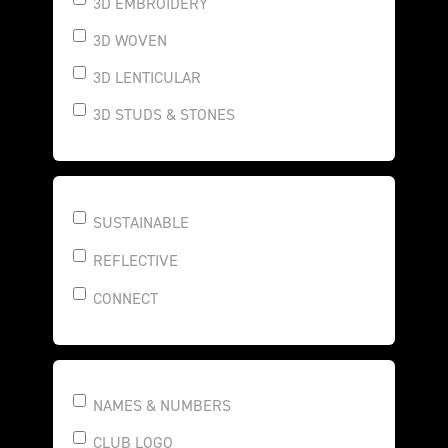
3D EMBROIDERY
3D WOVEN
3D LENTICULAR
3D STUDS & STONES
SUSTAINABLE
REFLECTIVE
CONNECT
NAMES & NUMBERS
CLUB LOGO