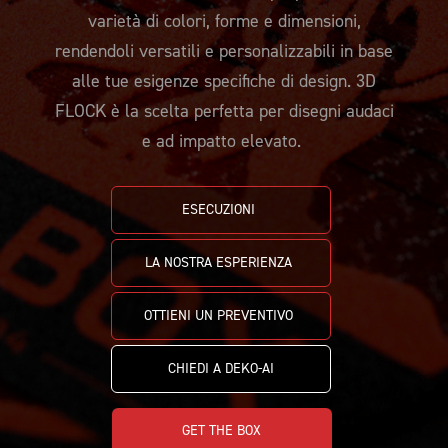
PACCHETTO CAMPIONE
FAQ
varietà di colori, forme e dimensioni,
rendendoli versatili e personalizzabili in base
CAMPIONATURA
alle tue esigenze specifiche di design. 3D
NEWSLETTER
FLOCK è la scelta perfetta per disegni audaci
e ad impatto elevato.
ESECUZIONI 
LA NOSTRA ESPERIENZA 
OTTIENI UN PREVENTIVO 
CHIEDI A DEKO-AI
GET THE BOX