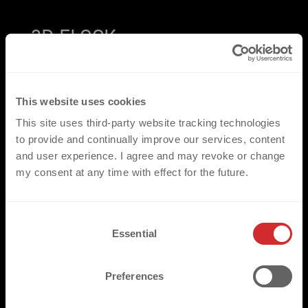
3D FLOCK
3D FLOCK | GLITTER
This website uses cookies
La combinazione di morbide fibre in flock con un
This site uses third-party website tracking technologies
effetto glitter affascinante. 3D FLOCK |
to provide and continually improve our services, content
GLITTER crea un decoro unico e accattivante
and user experience. I agree and may revoke or change
per il tuo capo.
my consent at any time with effect for the future.
IMMAGINI 
C
Essential
o
OTTIENI UN PREVENTIVO
n
s
Preferences
e
n