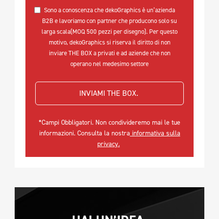
Sono a conoscenza che dekoGraphics è un’azienda
B2B e lavoriamo con partner che producono solo su
larga scala(MOQ 500 pezzi per disegno). Per questo
motivo, dekoGraphics si riserva il diritto di non
inviare THE BOX a privati e ad aziende che non
operano nel medesimo settore
INVIAMI THE BOX. 
*Campi Obbligatori. Non condivideremo mai le tue
informazioni. Consulta la nostra
informativa sulla
privacy.