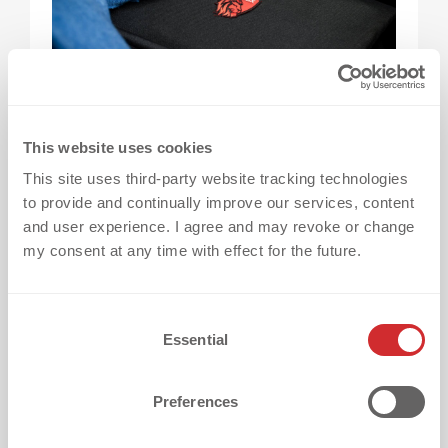
This website uses cookies
Il problema:
un posizionamento errato
This site uses third-party website tracking technologies
to provide and continually improve our services, content
compromette la qualità del capo e può
and user experience. I agree and may revoke or change
richiedere costosi interventi di correzione.
my consent at any time with effect for the future.
Come risolverlo:
usa strumenti di
C
posizionamento o maschere per il
Essential
o
posizionamento preciso dei transfer.
n
s
Preferences
e
Sono particolarmente utili per nomi e numeri
n