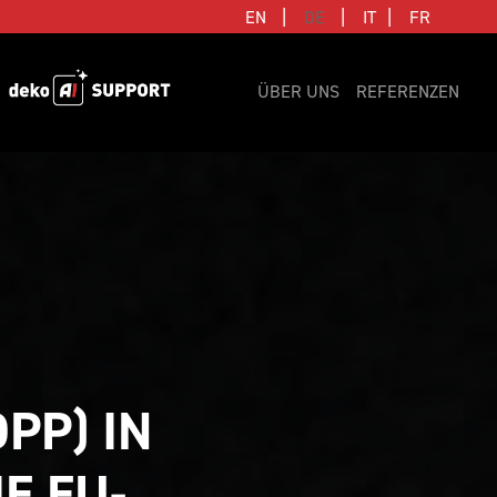
|
|
|
EN
DE
IT
FR
ÜBER UNS
REFERENZEN
P) IN 
IE EU-