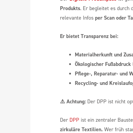
Produkts
. Er begleitet es durc
relevante Infos
per Scan oder T
Er bietet Transparenz bei:
Materialherkunft und Zu
Ökologischer Fußabdruck
Pflege-, Reparatur- und
Recycling- und Kreislaufo
⚠️ Achtung:
Der DPP ist nicht opt
Der
DPP
ist ein zentraler Baust
zirkuläre Textilien.
Wer früh star