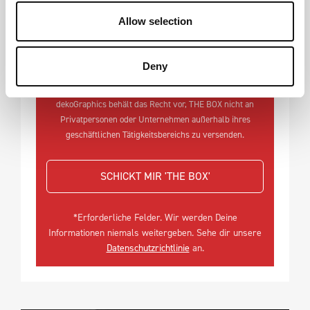
über den Abmeldelink oder durch eine formlose E-Mail an
Allow selection
info@dekographics.com abmelden kann.
Ich verstehe, dass dekoGraphics ausschließlich im B2B-
Deny
Bereich tätig ist und sich auf größere Mengen spezialisiert
hat (Mindestbestellmenge = 500 Stück pro Motiv).
dekoGraphics behält das Recht vor, THE BOX nicht an
Privatpersonen oder Unternehmen außerhalb ihres
geschäftlichen Tätigkeitsbereichs zu versenden.
SCHICKT MIR 'THE BOX'
*Erforderliche Felder. Wir werden Deine
Informationen niemals weitergeben. Sehe dir unsere
Datenschutzrichtlinie
an.