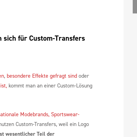
au das bewusst ein – zum Beispiel für
n ein aufwendiger Effekt nicht
ich für Custom-Transfers 
en
,
besondere Effekte gefragt sind
oder
ist,
kommt man an einer Custom-Lösung