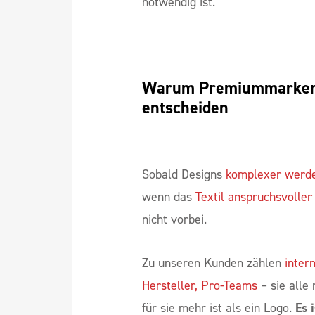
Viele unserer Kunden
setzen gen
Promotions oder Serien, bei dene
notwendig ist.
Warum Premiummarken s
entscheiden
Sobald Designs
komplexer werd
wenn das
Textil anspruchsvoller 
nicht vorbei.