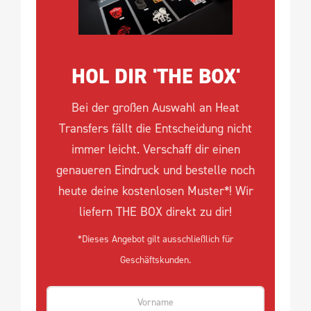
HOL DIR 'THE BOX'
Bei der großen Auswahl an Heat
Transfers fällt die Entscheidung nicht
immer leicht. Verschaff dir einen
genaueren Eindruck und bestelle noch
heute deine kostenlosen Muster*! Wir
liefern THE BOX direkt zu dir!
*Dieses Angebot gilt ausschließlich für
Geschäftskunden.