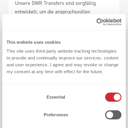
Unsere DWR Transfers sind sorgfältig
entwickelt, um die anspruchsvollen
Anforderungen von DWR-beschichteten
Textilien zu erfüllen und sicherzustellen, dass
deine Logos auch nach mehreren Wäschen
This website uses cookies
noch perfekt halten.
This site uses third-party website tracking technologies
to provide and continually improve our services, content
Vielseitige Lösung für jede Art von 
and user experience. I agree and may revoke or change
beschichteten Textilien
my consent at any time with effect for the future.
Egal, ob du Funktionsbekleidung, Outdoor-
Ausrüstung oder andere Arten von
C
beschichteten Textilien herstellst, unsere
Essential
o
DWR-Lösungen bieten eine zuverlässige und
n
umweltfreundliche Lösung für deine
s
Preferences
e
Textilveredelung.
n