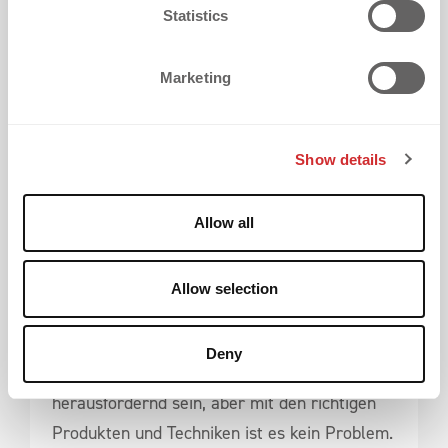
t
Statistics
S
e
Marketing
l
e
c
Show details
t
i
o
Allow all
n
Allow selection
Fazit
Die Veredelung von DWR-beschichteten
Deny
Textilien mit Heat Transfer Logos kann
herausfordernd sein, aber mit den richtigen
Produkten und Techniken ist es kein Problem.