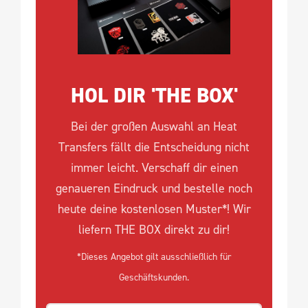
HOL DIR 'THE BOX'
Bei der großen Auswahl an Heat
Transfers fällt die Entscheidung nicht
immer leicht. Verschaff dir einen
genaueren Eindruck und bestelle noch
heute deine kostenlosen Muster*! Wir
liefern THE BOX direkt zu dir!
*Dieses Angebot gilt ausschließlich für
Geschäftskunden.