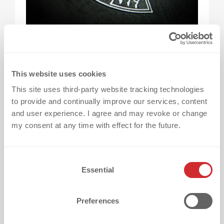
Ein typisches Beispiel für freistehende
Elemente sind
Meistersterne auf
This website uses cookies
Fußballtrikots.
This site uses third-party website tracking technologies
to provide and continually improve our services, content
and user experience. I agree and may revoke or change
Die Sterne befinden sich meist oberhalb des
my consent at any time with effect for the future.
Clublogos und müssen:
gleichmäßig ausgerichtet,
C
Essential
o
exakt positioniert,
n
und einfach appliziert werden.
s
Preferences
e
Gerade hier spielen
n