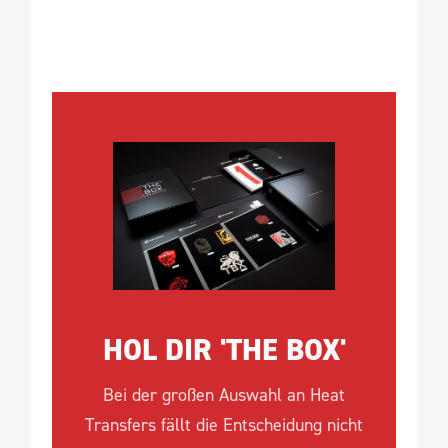
HOL DIR 'THE BOX'
Bei der großen Auswahl an Heat
Transfers fällt die Entscheidung nicht