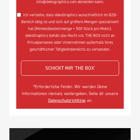
info@dekographics.com abmelden kann.
Ich verstehe, dass dekoGraphics ausschließlich im B2B-
Bereich tätig ist und sich auf größere Mengen spezialisiert
hat (Mindestbestellmenge = 500 Stück pro Motiv).
dekoGraphics behält das Recht vor, THE BOX nicht an
Privatpersonen oder Unternehmen außerhalb ihres
geschäftlichen Tätigkeitsbereichs zu versenden.
SCHICKT MIR 'THE BOX'
*Erforderliche Felder. Wir werden Deine
Informationen niemals weitergeben. Sehe dir unsere
Datenschutzrichtlinie
an.