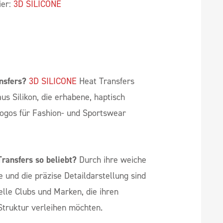
cht es, feinste grafische Details als
al, um einzigartige und hochwertige
 3D Silikon Logos
ten wir noch viele weitere 3D Silikon
ier:
3D SILICONE
nsfers?
3D SILICONE
Heat Transfers
s Silikon, die erhabene, haptisch