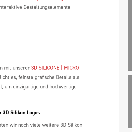
ansfer Logos bieten vielfältige Formen
hkeiten für Mode- und Sportmarken zu
 Variante
3D SILCONE | MOULDED NFC
erbaren NFC-Chip in das Logo zu
interaktive Gestaltungselemente
on mit unserer
3D SILICONE | MICRO