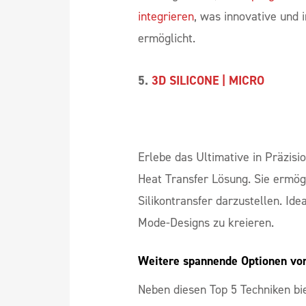
3D SILICONE | MOULDED
Heat Tr
und Höhen, um die Designmöglic
erweitern. Zusätzlich bietet die
die Möglichkeit,
einen programmi
integrieren
, was innovative und 
ermöglicht.
5.
3D SILICONE | MICRO
Erlebe das Ultimative in Präzisi