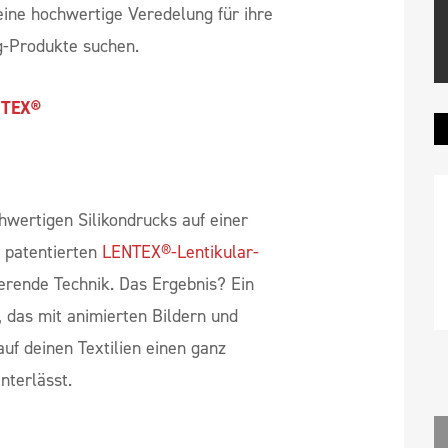
LICONE X TATAMI
Logo ein
iges Design. Ideal für Sportmarken und
 eine hochwertige Veredelung für ihre
g-Produkte suchen.
NTEX®
hwertigen Silikondrucks auf einer
 patentierten
LENTEX®-Lentikular-
ierende Technik. Das Ergebnis? Ein
, das mit animierten Bildern und
uf deinen Textilien einen ganz