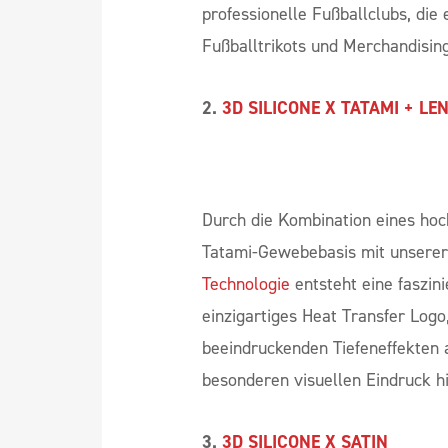
Tatami-Basis verleiht dem
3D SI
unverwechselbares und einzigart
professionelle Fußballclubs, die
Fußballtrikots und Merchandisin
2.
3D SILICONE X TATAMI + LE
Durch die Kombination eines hoc
Tatami-Gewebebasis mit unserer
Technologie
entsteht eine faszin
einzigartiges Heat Transfer Logo
beeindruckenden Tiefeneffekten a