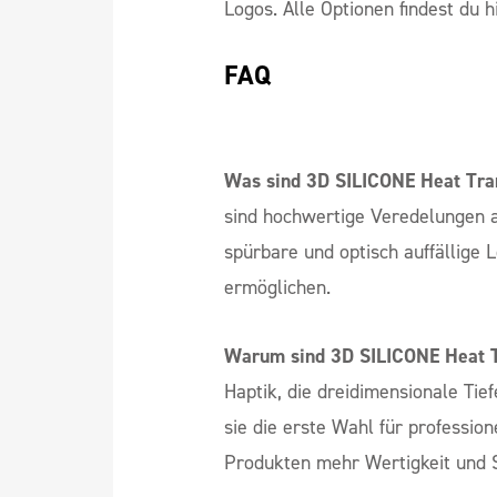
Heat Transfer Lösung. Sie ermögli
Silikontransfer darzustellen. Ide
Mode-Designs zu kreieren.
Weitere spannende Optionen von
Neben diesen Top 5 Techniken bie
Logos. Alle Optionen findest du h
FAQ
Was sind 3D SILICONE Heat Tra
sind hochwertige Veredelungen au