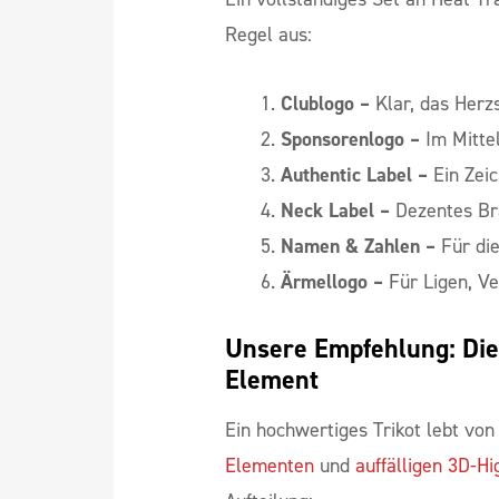
Regel aus:
Clublogo
–
Klar, das Herz
Sponsorenlogo –
Im Mittel
Authentic Label –
Ein Zeic
Neck Label –
Dezentes Br
Namen & Zahlen –
Für die
Ärmellogo –
Für Ligen, V
Unsere Empfehlung: Die r
Element
Ein hochwertiges Trikot lebt vo
Elementen
und
auffälligen 3D-Hi