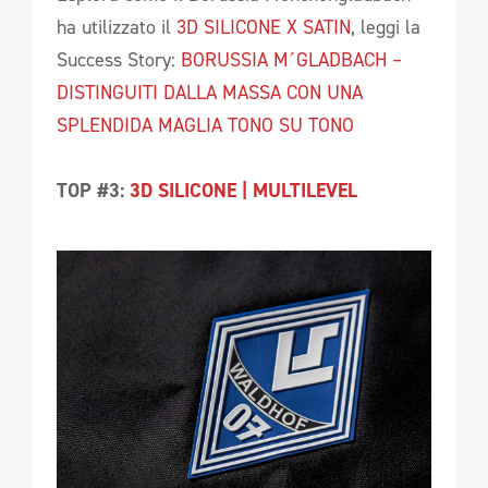
ha utilizzato il
3D SILICONE X SATIN
, leggi la
Success Story:
BORUSSIA M´GLADBACH –
DISTINGUITI DALLA MASSA CON UNA
SPLENDIDA MAGLIA TONO SU TONO
TOP #3:
3D SILICONE | MULTILEVEL