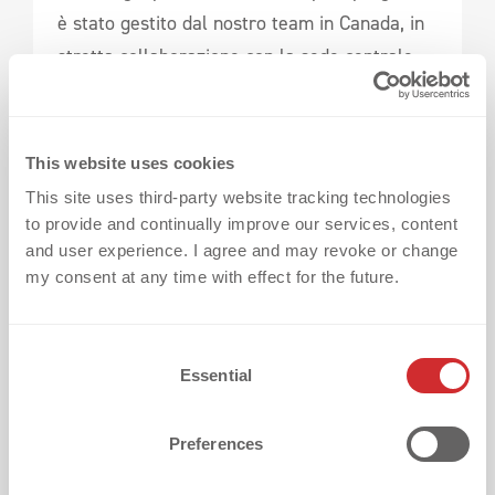
è stato gestito dal nostro team in Canada, in
stretta collaborazione con la sede centrale
europea. Scopri di più:
Dallas Trinity FC
Success Story
This website uses cookies
This site uses third-party website tracking technologies
to provide and continually improve our services, content
Applichiamo o ti guidiamo nel farlo
and user experience. I agree and may revoke or change
my consent at any time with effect for the future.
C
Essential
o
n
s
Preferences
e
n