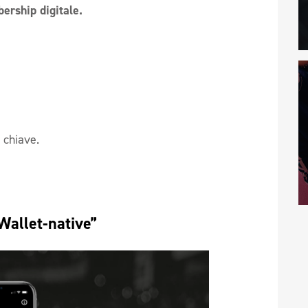
rship digitale.
a chiave.
Wallet-native” 