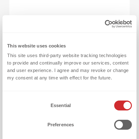
Un esempio pratico nel calcio: le stelle 
scudetto sulle maglie
This website uses cookies
This site uses third-party website tracking technologies
to provide and continually improve our services, content
and user experience. I agree and may revoke or change
my consent at any time with effect for the future.
C
Essential
o
n
s
Preferences
Un esempio comune di elementi freestanding
e
n
si trova sulle maglie da calcio.