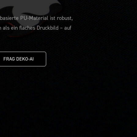
asierte PU-Material ist robust,
n als ein flaches Druckbild – auf
FRAG DEKO-AI