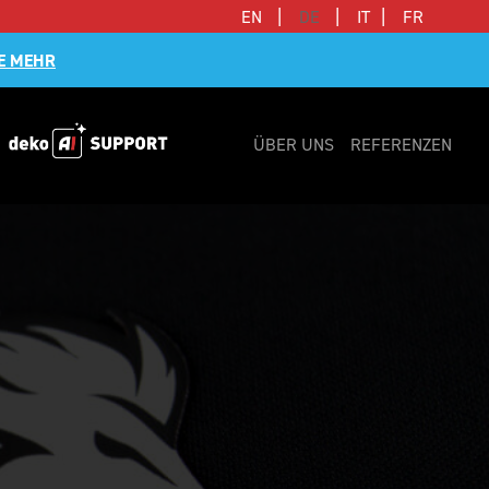
|
|
|
EN
DE
IT
FR
E MEHR
ÜBER UNS
REFERENZEN