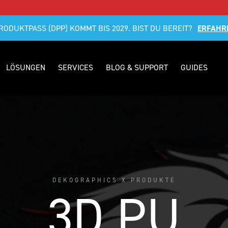
RODUKTPASS (DPP) KOMMT BIS 2029. BIST DU BEREIT?
ERFAHR
LÖSUNGEN
SERVICES
BLOG & SUPPORT
GUIDES
DEKOGRAPHICS X PRODUKTE
3D PU