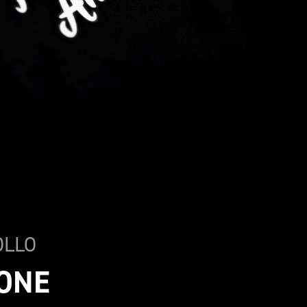
OLLO 
CONE