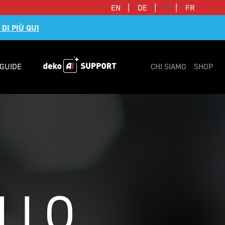
|
|
|
EN
DE
IT
FR
 DI PIÙ QUI
GUIDE
CHI SIAMO
SHOP
LLO 