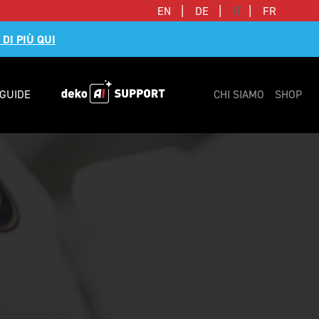
|
|
|
EN
DE
IT
FR
 DI PIÙ QUI
GUIDE
CHI SIAMO
SHOP