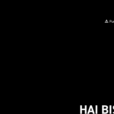
⚠️
Pu
HAI B