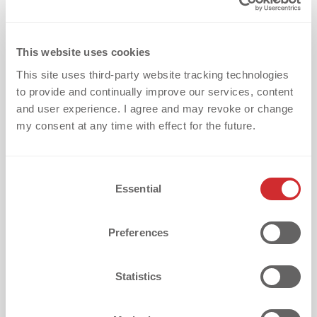
Deine größte Herausforderung bei der
This website uses cookies
Textilveredelung?
This site uses third-party website tracking technologies
to provide and continually improve our services, content
and user experience. I agree and may revoke or change
my consent at any time with effect for the future.
Wie hast du uns gefunden?
C
Essential
o
n
Ich möchte alle zwei Wochen den dekoGraphics Digital
s
Guide mit wertvollen Tipps zur Textilveredelung, Success
Preferences
e
Stories und spannenden Informationen über Produkte und
n
Services erhalten. Mir ist bewusst, dass ich mich jederzeit
über den Abmeldelink oder durch eine formlose E-Mail an
t
Statistics
info@dekographics.com abmelden kann.
S
e