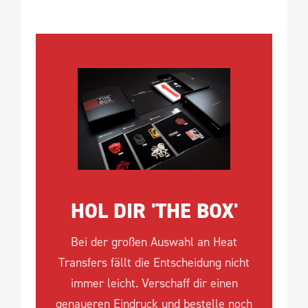
HOL DIR 'THE BOX'
Bei der großen Auswahl an Heat
Transfers fällt die Entscheidung nicht
immer leicht. Verschaff dir einen
genaueren Eindruck und bestelle noch